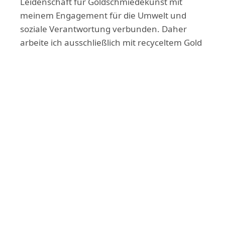
Leidenschaft für Goldschmiedekunst mit
meinem Engagement für die Umwelt und
soziale Verantwortung verbunden. Daher
arbeite ich ausschließlich mit recyceltem Gold
und Silber, um sicherzustellen, dass meine
Kreationen keinen negativen Einfluss auf die
Umwelt haben. Dieses Gold und Silber erhält
ein zweites Leben und wird zu einzigartigen
Schmuckstücken umgeformt.